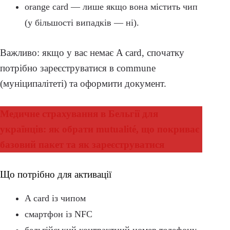
orange card — лише якщо вона містить чип
(у більшості випадків — ні).
Важливо: якщо у вас немає A card, спочатку
потрібно зареєструватися в commune
(муніципалітеті) та оформити документ.
Медичне страхування в Бельгії для
українців: як обрати mutualité, що покриває
базовий пакет та як зареєструватися
Що потрібно для активації
A card із чипом
смартфон із NFC
бельгійський контрактний номер телефону