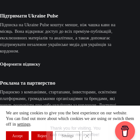
Підтримати Ukraine Pulse
Підписка на Ukraine Pulse коштує менше, ніж чашка кави на
місяць. Вона відкриває доступ до всіх преміум-публікацій,
ексклюзивних матеріалів та аналітики, а також допомагає
підтримувати незалежне українське медіа для українців за
кордоном.
Оформити підписку
Реклама та партнерство
Працюємо з компаніями, стартапами, інвесторами, освітніми
платформами, громадськими організаціями та брендами, які
хочуть розповісти про себе українцям за кордоном. Доступні
рекламні кампанії, партнерські матеріали, інтерв'ю та нативні
We are using cookies to give you the best experience on our website.
інтеграції.
You can find out more about which cookies we are using or switch them
off in
settings
.
Для співпраці:
uapulsemedia@gmail.com
Close GDPR Cookie Banner
Accept
Reject
Settings
© 2026 Ukraine Pulse. All rights reserved.
Powered by