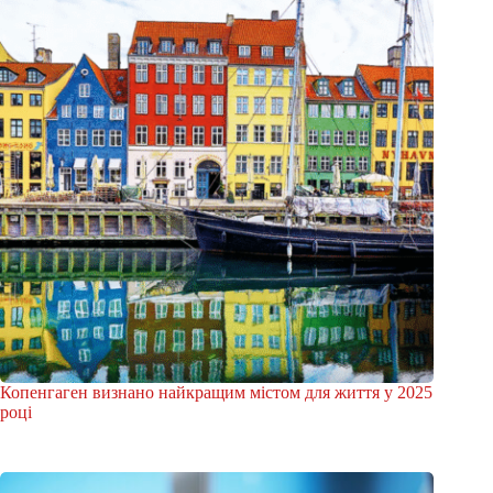
Копенгаген визнано найкращим містом для життя у 2025
році