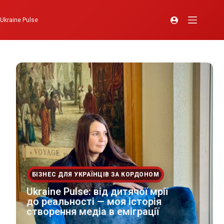
Ukraine Pulse
БІЗНЕС ДЛЯ УКРАЇНЦІВ ЗА КОРДОНОМ
Ukraine Pulse: від дитячої мрії
до реальності — моя історія
створення медіа в еміграції