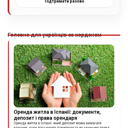
Підтримати разово
Головне для українців за кордоном
Оренда житла в Іспанії: документи,
депозит і права орендаря
Оренда житла в Іспанії: який депозит може вимагати
власник, коли його мають повернути та як захищені права