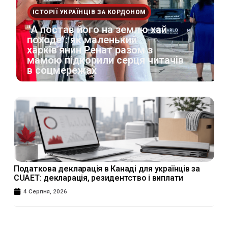
ІСТОРІЇ УКРАЇНЦІВ ЗА КОРДОНОМ
"А постав його на землю хай
походе": як маленький
харків'янин Ренат разом з
мамою підкорили серця читачів
в соцмережах
Податкова декларація в Канаді для українців за
CUAET: декларація, резидентство і виплати
4 Серпня, 2026