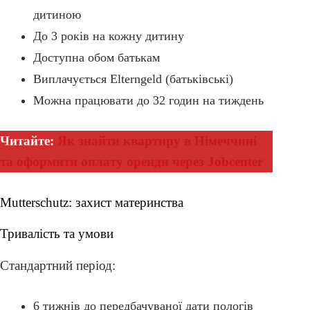
дитиною
До 3 років на кожну дитину
Доступна обом батькам
Виплачується Elterngeld (батьківські)
Можна працювати до 32 годин на тиждень
Читайте:
Як знайти квартиру в Німеччині
та оформити оплату оренди через Jobcenter
Mutterschutz: захист материнства
Тривалість та умови
Стандартний період:
6 тижнів до передбачуваної дати пологів