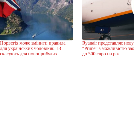
Норвегія може змінити правила
Ryanair представляє нову
для українських чоловіків: ТЗ
“Prime” з можливістю з
скасують для новоприбулих
до 500 євро на рік