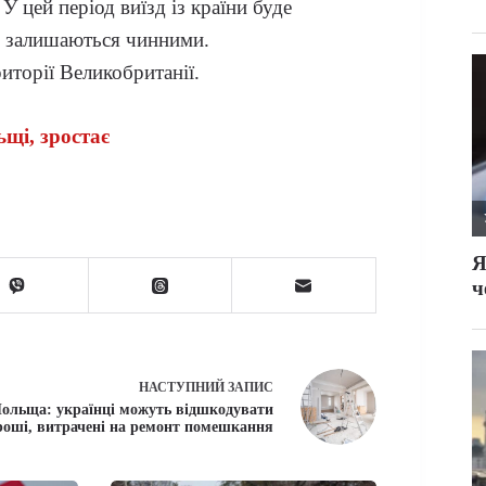
У цей період виїзд із країни буде
ус залишаються чинними.
иторії Великобританії.
ьщі, зростає
НАСТУПНИЙ
ЗАПИС
ольща: українці можуть відшкодувати
роші, витрачені на ремонт помешкання