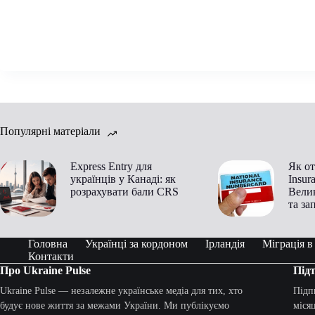
Популярні матеріали
Express Entry для
Як от
українців у Канаді: як
Insur
розрахувати бали CRS
Велик
та за
Головна
Українці за кордоном
Ірландія
Міграція 
Контакти
Про Ukraine Pulse
Підт
Ukraine Pulse — незалежне українське медіа для тих, хто
Підп
будує нове життя за межами України. Ми публікуємо
міся