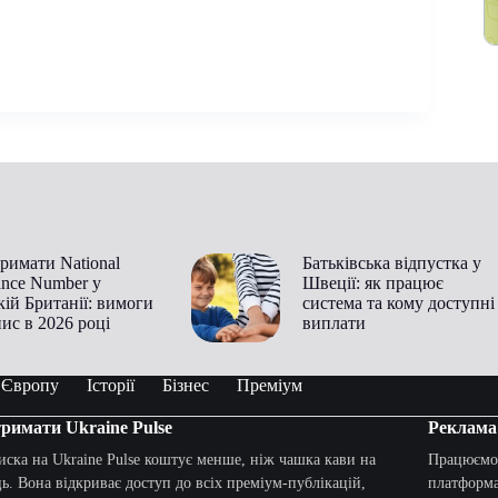
римати National
Батьківська відпустка у
ance Number у
Швеції: як працює
ій Британії: вимоги
система та кому доступні
пис в 2026 році
виплати
в Європу
Історії
Бізнес
Преміум
римати Ukraine Pulse
Реклама
иска на Ukraine Pulse коштує менше, ніж чашка кави на
Працюємо 
ць. Вона відкриває доступ до всіх преміум-публікацій,
платформа