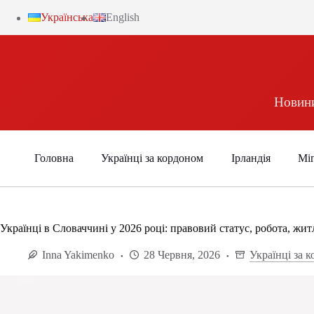
Українська
English
Новини
Головна
Українці за кордоном
Ірландія
Міг
Українці в Словаччині у 2026 році: правовий статус, робота, жит
Inna Yakimenko
28 Червня, 2026
Українці за 