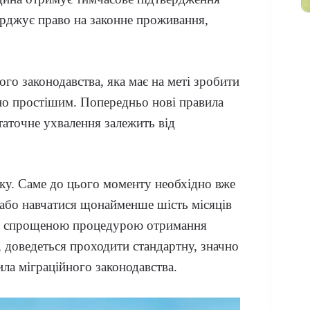
ерджує право на законне проживання,
го законодавства, яка має на меті зробити
но простішим. Попередньо нові правила
таточне ухвалення залежить від
ку. Саме до цього моменту необхідно вже
 або навчатися щонайменше шість місяців
ся спрощеною процедурою отримання
 доведеться проходити стандартну, значно
ла міграційного законодавства.