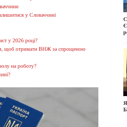
оваччини
залишитися у Словаччині
ст у 2026 році?
ся, щоб отримати ВНЖ за спрощеною
волу на роботу?
чині?