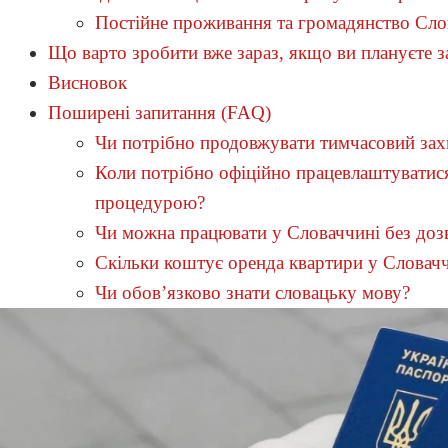
Постійне проживання та громадянство Сл
Що варто зробити вже зараз, якщо ви плануєте 
Висновок
Поширені запитання (FAQ)
Чи потрібно продовжувати тимчасовий захи
Коли потрібно офіційно працевлаштувати
процедурою?
Чи можна працювати у Словаччині без доз
Скільки коштує оренда квартири у Словач
Чи обов’язково знати словацьку мову?