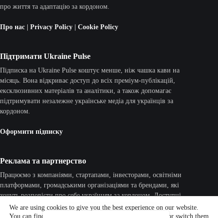
про життя та адаптацію за кордоном.
Про нас
|
Privacy Policy
|
Cookie Policy
Підтримати Ukraine Pulse
Підписка на Ukraine Pulse коштує менше, ніж чашка кави на
місяць. Вона відкриває доступ до всіх преміум-публікацій,
ексклюзивних матеріалів та аналітики, а також допомагає
підтримувати незалежне українське медіа для українців за
кордоном.
Оформити підписку
Реклама та партнерство
Працюємо з компаніями, стартапами, інвесторами, освітніми
платформами, громадськими організаціями та брендами, які
хочуть розповісти про себе українцям за кордоном. Доступні
рекламні кампанії, партнерські матеріали, інтерв'ю та нативні
We are using cookies to give you the best experience on our website.
інтеграції.
You can find out more about which cookies we are using or switch them