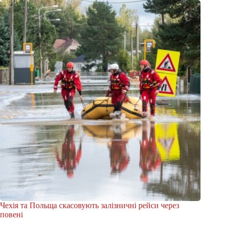
Чехія та Польща скасовують залізничні рейси через
повені