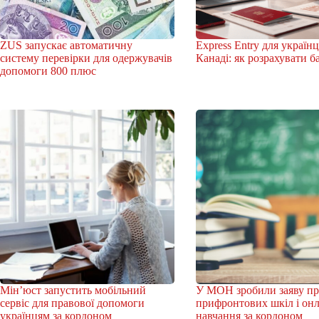
ZUS запускає автоматичну
Express Entry для українц
систему перевірки для одержувачів
Канаді: як розрахувати 
допомоги 800 плюс
Мін’юст запустить мобільний
У МОН зробили заяву пр
сервіс для правової допомоги
прифронтових шкіл і он
українцям за кордоном
навчання за кордоном