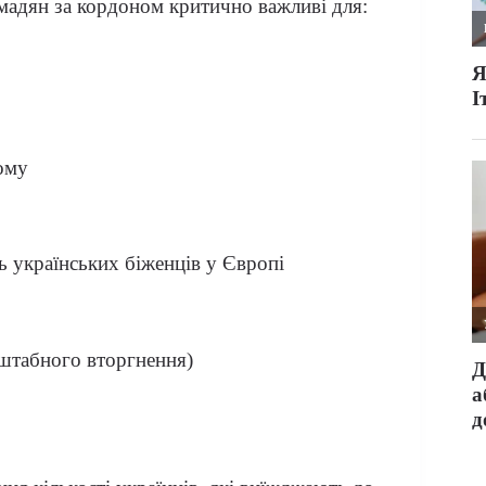
омадян за кордоном критично важливі для:
дому
ь українських біженців у Європі
сштабного вторгнення)