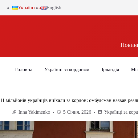
Українська
English
Новини
Головна
Українці за кордоном
Ірландія
Міг
11 мільйонів українців виїхали за кордон: омбудсман назвав реал
Inna Yakimenko
5 Січня, 2026
Українці за кор