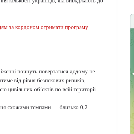
ня кількості українців, які виїжджають до
нцям за кордоном отримати програму
біженці почнуть повертатися додому не
тиме від рівня безпекових ризиків,
ю цивільних об’єктів по всій території
ння схожими темпами — близько 0,2