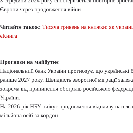
З середини 2024 року спостерігається повторне зростан
Європи через продовження війни.
Читайте також:
Тисяча гривень на книжки: як украї
єКнига
Прогнози на майбутнє
Національний банк України прогнозує, що українські 
раніше 2027 року. Швидкість зворотної міграції залежа
зокрема від припинення обстрілів російською федераціє
України.
На 2026 рік НБУ очікує продовження відпливу населе
мільйона осіб за кордон.