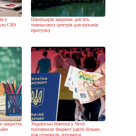
ів у
Швейцарія закриває дев’ять
бали CRS
тимчасових центрів для шукачів
притулку
о закриття
Українські біженці у Чехії
лайн
поповнили бюджет удвічі більше,
ніж отримали допомоги