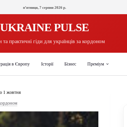
пʼятниця, 7 серпня 2026 р.
UKRAINE PULSE
 та практичні гіди для українців за кордоном
рація в Європу
Історії
Бізнес
Преміум
до 1 жовтня
 кордоном