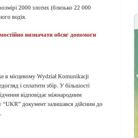
озмірі 2000 злотих (близько 22 000
ого водія.
мостійно визначати обсяг допомоги
ке в місцевому Wydział Komunikacji
едогляд і сплатити збір. У більшості
відчення відповідає міжнародним
ту “UKR” документ залишався дійсним до
.