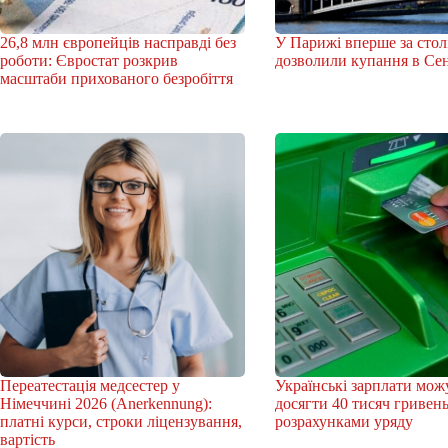
26,8 млн європейців насправді без
У Парижі вперше за стол
роботи: Євростат розкрив
дозволили купання в Сен
масштаби прихованого безробіття
Переатестація медсестер у
Українські зарплати мож
Німеччині 2026 (Anerkennung):
досягти 40 тисяч гривень
платні курси, строки ліцензування,
розрахунками уряду
вартість