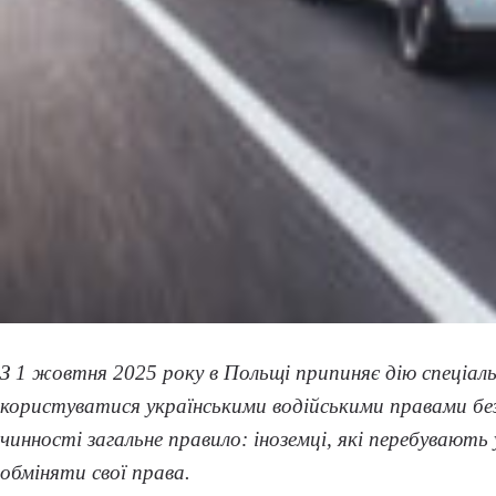
З 1 жовтня 2025 року в Польщі припиняє дію спеціаль
користуватися українськими водійськими правами без 
чинності загальне правило: іноземці, які перебувають у
обміняти свої права.