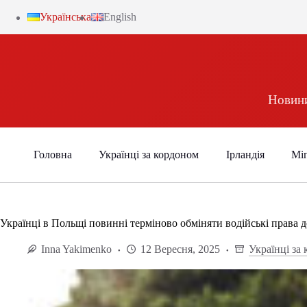
Українська
English
Новини
Головна
Українці за кордоном
Ірландія
Міг
Українці в Польщі повинні терміново обміняти водійські права 
Inna Yakimenko
12 Вересня, 2025
Українці за