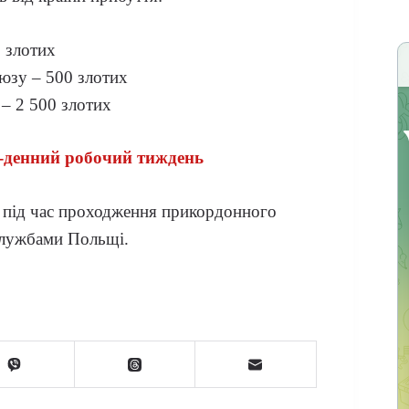
0 злотих
юзу – 500 злотих
– 2 500 злотих
-денний робочий тиждень
ьо під час проходження прикордонного
службами Польщі.