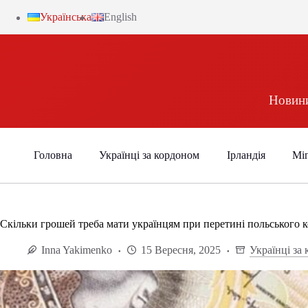
Українська
English
Новини
Головна
Українці за кордоном
Ірландія
Міг
Скільки грошей треба мати українцям при перетині польського 
Inna Yakimenko
15 Вересня, 2025
Українці за