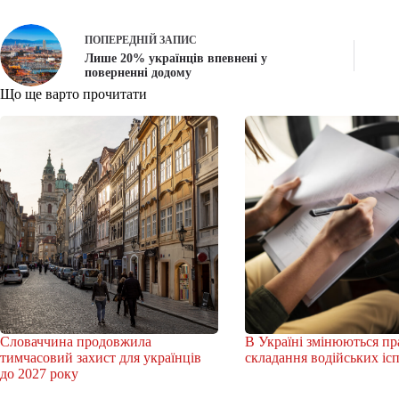
ПОПЕРЕДНІЙ
ЗАПИС
Лише 20% українців впевнені у
поверненні додому
Що ще варто прочитати
Словаччина продовжила
В Україні змінюються пр
тимчасовий захист для українців
складання водійських іс
до 2027 року