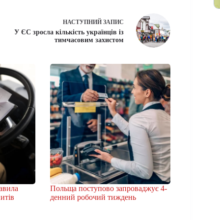
НАСТУПНИЙ
ЗАПИС
У ЄС зросла кількість українців із
тимчасовим захистом
авила
Польща поступово запроваджує 4-
питів
денний робочий тиждень