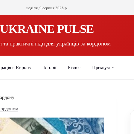
неділя, 9 серпня 2026 р.
UKRAINE PULSE
 та практичні гіди для українців за кордоном
рація в Європу
Історії
Бізнес
Преміум
кордону
 кордоном