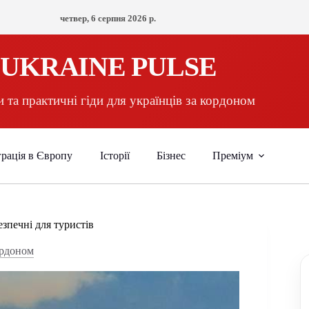
четвер, 6 серпня 2026 р.
UKRAINE PULSE
 та практичні гіди для українців за кордоном
рація в Європу
Історії
Бізнес
Преміум
езпечні для туристів
ордоном