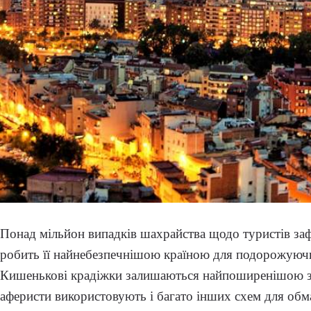
Понад мільйон випадків шахрайства щодо туристів зафі
робить її найнебезпечнішою країною для подорожуючи
Кишенькові крадіжки залишаються найпоширенішою за
аферисти використовують і багато інших схем для обма