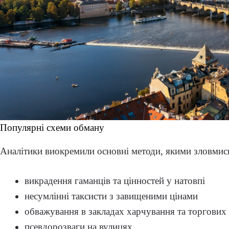
Популярні схеми обману
Аналітики виокремили основні методи, якими зловмис
викрадення гаманців та цінностей у натовпі
несумлінні таксисти з завищеними цінами
обважування в закладах харчування та торгових
псевдорозваги на вулицях