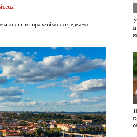
йтесь!
рямки стали справжніми осередками