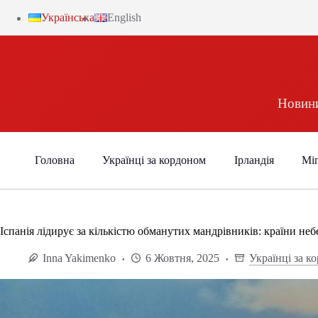
Українська
English
Новини
Головна
Українці за кордоном
Ірландія
Міг
Іспанія лідирує за кількістю обманутих мандрівників: країни неб
Inna Yakimenko
6 Жовтня, 2025
Українці за к