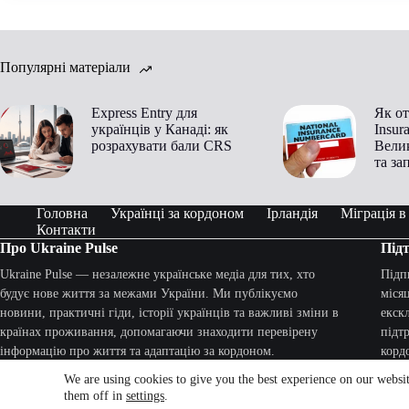
Популярні матеріали
Express Entry для
Як от
українців у Канаді: як
Insur
розрахувати бали CRS
Велик
та за
Головна
Українці за кордоном
Ірландія
Міграція 
Контакти
Про Ukraine Pulse
Підт
Ukraine Pulse — незалежне українське медіа для тих, хто
Підп
будує нове життя за межами України. Ми публікуємо
міся
новини, практичні гіди, історії українців та важливі зміни в
екск
країнах проживання, допомагаючи знаходити перевірену
підт
інформацію про життя та адаптацію за кордоном.
корд
We are using cookies to give you the best experience on our websi
Про нас
|
Privacy Policy
|
Cookie Policy
Офор
them off in
settings
.
© 2026 Ukr