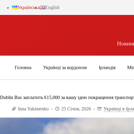
Українська
English
Новини
Головна
Українці за кордоном
Ірландія
Міг
Dublin Bus заплатить €15,000 за вашу ідею покращення транспор
Inna Yakimenko
25 Січня, 2026
Українці в Ірла