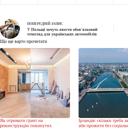
ПОПЕРЕДНІЙ
ЗАПИС
У Польщі хочуть ввести обов'язковий
техогляд для українських автомобілів
Що ще варто прочитати
Як отримати грант на
Ірландія: скільки треба з
реконструкцію покинутих
аби прожити без соціаль