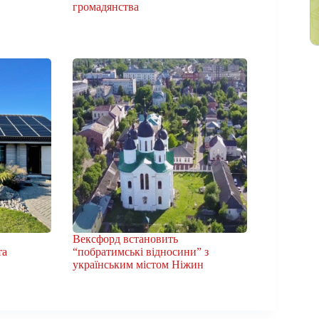
громадянства
Вексфорд встановить
та
“побратимські відносини” з
українським містом Ніжин