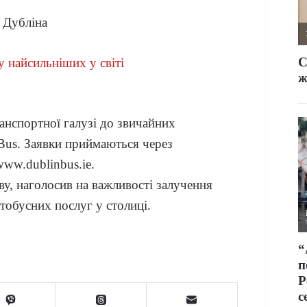
 Дубліна
у найсильніших у світі
анспортної галузі до звичайних
Bus. Заявки приймаються через
www.dublinbus.ie.
иву, наголосив на важливості залучення
тобусних послуг у столиці.