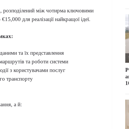
0, розподілений між чотирма ключовими
€15,000 для реалізації найкращої ідеї.
мках:
 даними та їх представлення
маршрутів та роботи системи
дії з користувачами послуг
ого транспорту
ння, а й: