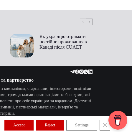
Як українцю отримати
постійне проживання в
Канаді після CUAET
 та партнерство
з компаніями, стартапами, інвесторами, освітніми
ми, громадськими організаціями та брендами, які
зповісти про себе українцям за кордоном. Доступні
ампанії, партнерські матеріали, інтерв'ю та
теграції.
Close GDPR Co
Accept
Reject
Settings
раці:
uapulsemedia@gmail.com