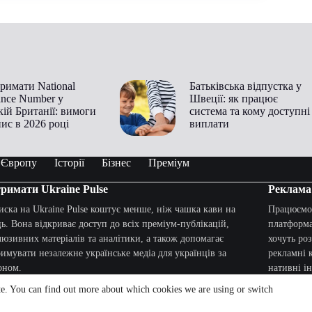
римати National
Батьківська відпустка у
ance Number у
Швеції: як працює
ій Британії: вимоги
система та кому доступні
пис в 2026 році
виплати
в Європу
Історії
Бізнес
Преміум
римати Ukraine Pulse
Реклама
иска на Ukraine Pulse коштує менше, ніж чашка кави на
Працюємо 
ць. Вона відкриває доступ до всіх преміум-публікацій,
платформа
люзивних матеріалів та аналітики, а також допомагає
хочуть ро
римувати незалежне українське медіа для українців за
рекламні к
оном.
нативні ін
te. You can find out more about which cookies we are using or switch
мити підписку
Для співп
aine Pulse. All rights reserved.
Powered by Spotlightwebs.